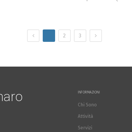
1
2
3
naro
INFORMAZIONI
Chi Sono
Attività
Servizi