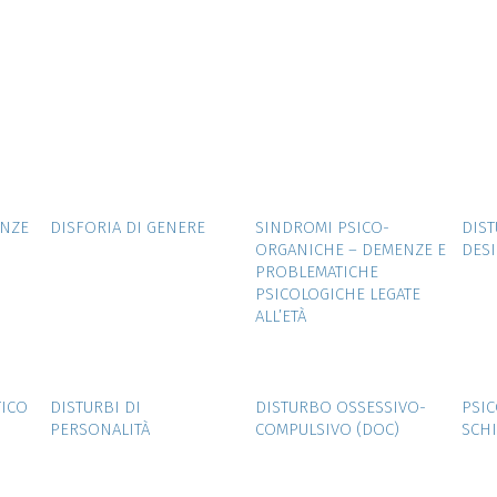
W
ZOOM
VIEW
ZOOM
VIEW
ENZE
DISFORIA DI GENERE
SINDROMI PSICO-
DIS
ORGANICHE – DEMENZE E
DESI
PROBLEMATICHE
PSICOLOGICHE LEGATE
ALL’ETÀ
W
ZOOM
VIEW
ZOOM
VIEW
TICO
DISTURBI DI
DISTURBO OSSESSIVO-
PSIC
PERSONALITÀ
COMPULSIVO (DOC)
SCHI