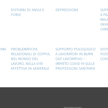
W
ZOOM
VIEW
ZOOM
VIEW
DISTURBI DI ANSIA E
DEPRESSIONE
SUP
FOBIE
A PA
MALA
INVA
CARE
W
ZOOM
VIEW
ZOOM
VIEW
TIMA
PROBLEMATICHE
SUPPORTO PSICOLOGICO
DIST
RELAZIONALI DI COPPIA,
A LAVORATORI IN BURN
POST
NEL MONDO DEL
OUT LAVORATIVO –
COVI
LAVORO, NELLA VITA
IMPATTO COVID-19 SULLE
AFFETTIVA IN GENERALE
PROFESSIONI SANITARIE