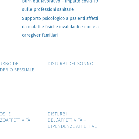
burn out lavorativo – impatto covid-19
sulle professioni sanitarie
Supporto psicologico a pazienti affetti
da malattie fisiche invalidanti e non e a
caregiver familiari
ZOOM
VIEW
ZOOM
VIEW
TURBO DEL
DISTURBI DEL SONNO
DERIO SESSUALE
ZOOM
VIEW
ZOOM
VIEW
OSI E
DISTURBI
ZOAFFETTIVITÀ
DELL’AFFETTIVITÀ –
DIPENDENZE AFFETTIVE