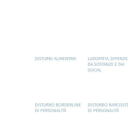
ZOOM
VIEW
ZOOM
VIE
DISTURBI ALIMENTARI
LUDOPATIA, DIPEND
DA SOSTANZE E DAI
SOCIAL
ZOOM
VIEW
ZOOM
VIE
DISTURBO BORDERLINE
DISTURBO NARCISIS
DI PERSONALITÀ
DI PERSONALITÀ