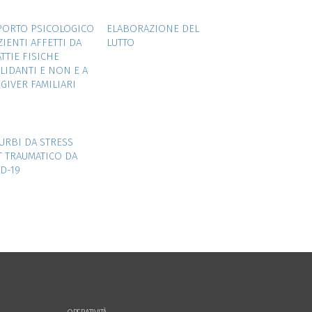
ZOOM
VIEW
ZOOM
VIEW
PORTO PSICOLOGICO
ELABORAZIONE DEL
ZIENTI AFFETTI DA
LUTTO
TTIE FISICHE
LIDANTI E NON E A
GIVER FAMILIARI
ZOOM
VIEW
URBI DA STRESS
 TRAUMATICO DA
D-19