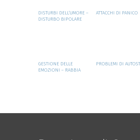
ZOOM
VIEW
ZOOM
VIE
DISTURBI DELL’UMORE –
ATTACCHI DI PANICO
DISTURBO BIPOLARE
ZOOM
VIEW
ZOOM
VIE
GESTIONE DELLE
PROBLEMI DI AUTOS
EMOZIONI – RABBIA