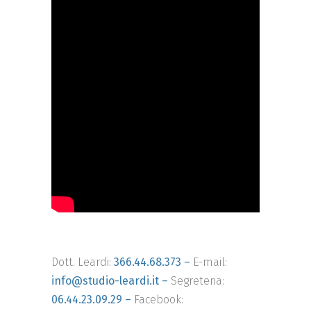
Dott. Leardi:
366.44.68.373 –
E-mail:
info@studio-leardi.it –
Segreteria:
06.44.23.09.29 –
Facebook: