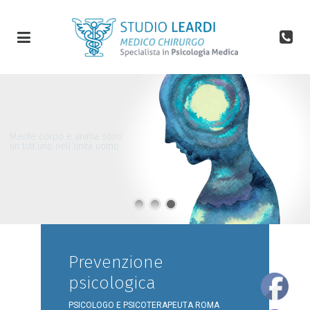
Mente corpo e anima sono
un tutt’uno nell’unità uomo
- Aristotele -
Prevenzione
psicologica
PSICOLOGO E PSICOTERAPEUTA ROMA