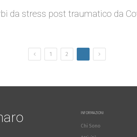
rbi da stress post traumatico da Co
1
2
3
naro
INFORMAZIONI
Chi Sono