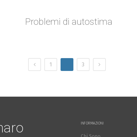
Problemi di autostima
1
2
3
naro
INFORMAZIONI
Chi Sono