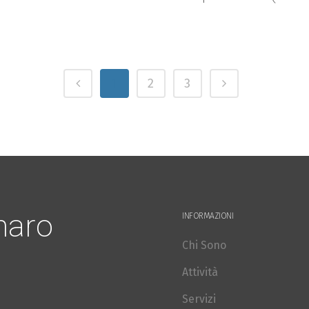
1
2
3
naro
INFORMAZIONI
Chi Sono
Attività
Servizi